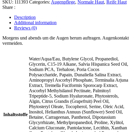
SKU:
111393
Categories:
Augenpflege
,
Normale Haut
,
Reife Haut
Share :
Description
Additional information
Reviews (0)
Morgens und abends um die Augen herum auftragen. Augenkontakt
vermeiden.
Water/Aqua/Eau, Butylene Glycol, Propanediol,
Glycerin, C15-19 Alkane, Salvia Hispanica Seed Oil,
Sodium PCA, Trehalose, Poria Cocos
Polysaccharide, Papain, Dunaliella Salina Extract,
Aminopropyl Ascorbyl Phosphate, Terminalia Arjuna
Extract, Tremella Fuciformis Sporocarp Extract,
Ascorbyl Methylsilanol Pectinate, Palmitoyl
Tripeptide-5, Sodium Hyaluronate, Phytosterols,
Algin, Citrus Grandis (Grapefruit) Peel Oil,
Phytosteryl Oleate, Tocopherol, Serine, Oleic Acid,
Inositol, Helianthus Annuus (Sunflower) Seed Oil,
Inhaltsstoffe
Betaine, Carrageenan, Panthenol, Dipotassium
Glycyrrhizate, Methylpropanediol, Proline, Xylitol,
Calcium Gluconate, Pantolactone, Lecithin, Xanthan