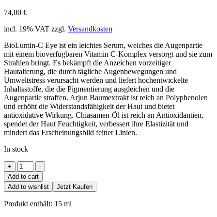
74,00
€
incl. 19% VAT
zzgl.
Versandkosten
BioLumin-C Eye ist ein leichtes Serum, welches die Augenpartie
mit einem bioverfügbaren Vitamin C-Komplex versorgt und sie zum
Strahlen bringt. Es bekämpft die Anzeichen vorzeitiger
Hautalterung, die durch tägliche Augenbewegungen und
Umweltstress verursacht werden und liefert hochentwickelte
Inhaltsstoffe, die die Pigmentierung ausgleichen und die
Augenpartie straffen. Arjun Baumextrakt ist reich an Polyphenolen
und erhöht die Widerstandsfähigkeit der Haut und bietet
antioxidative Wirkung. Chiasamen-Öl ist reich an Antioxidantien,
spendet der Haut Feuchtigkeit, verbessert ihre Elastizität und
mindert das Erscheinungsbild feiner Linien.
In stock
BioLumin-
+
-
C
Add to cart
Eye
Add to wishlist
Jetzt Kaufen
Serum
quantity
Produkt enthält: 15
ml