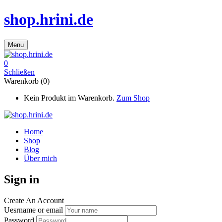
shop.hrini.de
Menu
0
Schließen
Warenkorb (0)
Kein Produkt im Warenkorb.
Zum Shop
Home
Shop
Blog
Über mich
Sign in
Create An Account
Uesrname or email
Password