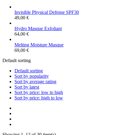
Invisible Physical Defense SPF30
49,00
€
Hydro Masque Exfoliant
64,00
€
Melting Moisture Masque
69,00
€
Default sorting
Default sorting
Sort by popularity
Sort by average rating
Sort by latest
Sort by price: low to high
Sort by price: high to low
Showing 1–12 of 30 item(s)