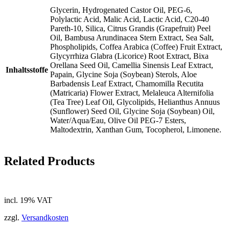
Glycerin, Hydrogenated Castor Oil, PEG-6,
Polylactic Acid, Malic Acid, Lactic Acid, C20-40
Pareth-10, Silica, Citrus Grandis (Grapefruit) Peel
Oil, Bambusa Arundinacea Stern Extract, Sea Salt,
Phospholipids, Coffea Arabica (Coffee) Fruit Extract,
Glycyrrhiza Glabra (Licorice) Root Extract, Bixa
Orellana Seed Oil, Camellia Sinensis Leaf Extract,
Inhaltsstoffe
Papain, Glycine Soja (Soybean) Sterols, Aloe
Barbadensis Leaf Extract, Chamomilla Recutita
(Matricaria) Flower Extract, Melaleuca Alternifolia
(Tea Tree) Leaf Oil, Glycolipids, Helianthus Annuus
(Sunflower) Seed Oil, Glycine Soja (Soybean) Oil,
Water/Aqua/Eau, Olive Oil PEG-7 Esters,
Maltodextrin, Xanthan Gum, Tocopherol, Limonene.
Related Products
incl. 19% VAT
zzgl.
Versandkosten