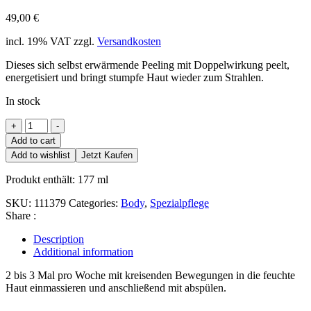
49,00
€
incl. 19% VAT
zzgl.
Versandkosten
Dieses sich selbst erwärmende Peeling mit Doppelwirkung peelt,
energetisiert und bringt stumpfe Haut wieder zum Strahlen.
In stock
Thermofoliant
+
-
Body
Add to cart
Scrub
Add to wishlist
Jetzt Kaufen
quantity
Produkt enthält: 177
ml
SKU:
111379
Categories:
Body
,
Spezialpflege
Share :
Description
Additional information
2 bis 3 Mal pro Woche mit kreisenden Bewegungen in die feuchte
Haut einmassieren und anschließend mit abspülen.