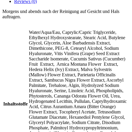
Reviews (0)
Morgens und abends nach der Reinigung auf Gesicht und Hals
auftragen.
Water/Aqua/Eau, Caprylic/Capric Triglyceride,
Ethylhexyl Hydroxystearate, Stearic Acid, Butylene
Glycol, Glycerin, Aloe Barbadensis Extract,
Dimethicone, PEG-8, Cetearyl Alcohol, Sodium
Hyaluronate, Vitis Vinifera (Grape) Seed Extract
Saccharide lsomerate, Cucumis Sativus (Cucumber)
Fruit Extract, Arnica Montana Flower Extract,
Hedera Helix (lvy) Extract, Malva Sylvestris
(Mallow) Flower Extract, Parietaria Officinalis
Extract, Sambucus Nigra Flower Extract, Ascorbyl
Palmitate, Trehalose, Algin, Hydrolyzed Sodium
Hyaluronate, Serine, Linoleic Acid, Phospholipids,
Phytosterols, Cananga Odorata Flower Oil, Urea,
Hydrogenated Lecithin, Pullulan, Caprylhydroxamic
Inhaltsstoffe
Acid, Citrus Aurantium Amara (Bitter Orange)
Flower Extract, Tocopheryl Acetate, Tetrasodium
Glutamate Diacetate, Hexanediol Pentylene Glycol,
Glyceryl Polyacrylate, Sodium Citrate, Disodium
Phosphate, Palmitoyl Hydroxypropyltrimonium,