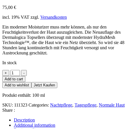
75,00
€
incl. 19% VAT
zzgl.
Versandkosten
Ein moderner Moisturizer muss mehr können, als nur den
Feuchtigkeitsverlust der Haut auszugleichen. Die Neuauflage des
Dermalogica Topsellers überzeugt mit modernster HydraMesh
Technologie™, die die Haut wie ein Netz überzieht. So wird sie 48
Stunden lang kontinuierlich mit Feuchtigkeit versorgt und vor
Austrocknung geschützt.
In stock
Skin
+
-
Smoothing
Add to cart
Cream
Add to wishlist
Jetzt Kaufen
2.0
quantity
Produkt enthält: 100
ml
SKU:
111323
Categories:
Nachtpflege
,
Tagespflege
,
Normale Haut
Share :
Description
Additional information