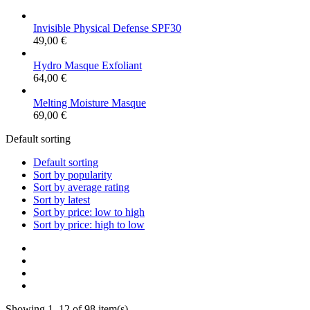
Invisible Physical Defense SPF30
49,00
€
Hydro Masque Exfoliant
64,00
€
Melting Moisture Masque
69,00
€
Default sorting
Default sorting
Sort by popularity
Sort by average rating
Sort by latest
Sort by price: low to high
Sort by price: high to low
Showing 1–12 of 98 item(s)