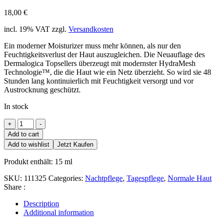
18,00
€
incl. 19% VAT
zzgl.
Versandkosten
Ein moderner Moisturizer muss mehr können, als nur den
Feuchtigkeitsverlust der Haut auszugleichen. Die Neuauflage des
Dermalogica Topsellers überzeugt mit modernster HydraMesh
Technologie™, die die Haut wie ein Netz überzieht. So wird sie 48
Stunden lang kontinuierlich mit Feuchtigkeit versorgt und vor
Austrocknung geschützt.
In stock
Skin
+
-
Smoothing
Add to cart
Cream
Add to wishlist
Jetzt Kaufen
2.0
quantity
Produkt enthält: 15
ml
SKU:
111325
Categories:
Nachtpflege
,
Tagespflege
,
Normale Haut
Share :
Description
Additional information