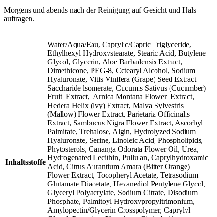
Morgens und abends nach der Reinigung auf Gesicht und Hals
auftragen.
Water/Aqua/Eau, Caprylic/Capric Triglyceride,
Ethylhexyl Hydroxystearate, Stearic Acid, Butylene
Glycol, Glycerin, Aloe Barbadensis Extract,
Dimethicone, PEG-8, Cetearyl Alcohol, Sodium
Hyaluronate, Vitis Vinifera (Grape) Seed Extract
Saccharide lsomerate, Cucumis Sativus (Cucumber)
Fruit Extract, Arnica Montana Flower Extract,
Hedera Helix (lvy) Extract, Malva Sylvestris
(Mallow) Flower Extract, Parietaria Officinalis
Extract, Sambucus Nigra Flower Extract, Ascorbyl
Palmitate, Trehalose, Algin, Hydrolyzed Sodium
Hyaluronate, Serine, Linoleic Acid, Phospholipids,
Phytosterols, Cananga Odorata Flower Oil, Urea,
Hydrogenated Lecithin, Pullulan, Caprylhydroxamic
Inhaltsstoffe
Acid, Citrus Aurantium Amara (Bitter Orange)
Flower Extract, Tocopheryl Acetate, Tetrasodium
Glutamate Diacetate, Hexanediol Pentylene Glycol,
Glyceryl Polyacrylate, Sodium Citrate, Disodium
Phosphate, Palmitoyl Hydroxypropyltrimonium,
Amylopectin/Glycerin Crosspolymer, Caprylyl