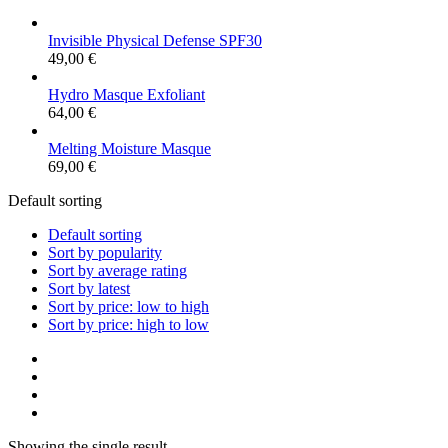
Invisible Physical Defense SPF30
49,00
€
Hydro Masque Exfoliant
64,00
€
Melting Moisture Masque
69,00
€
Default sorting
Default sorting
Sort by popularity
Sort by average rating
Sort by latest
Sort by price: low to high
Sort by price: high to low
Showing the single result